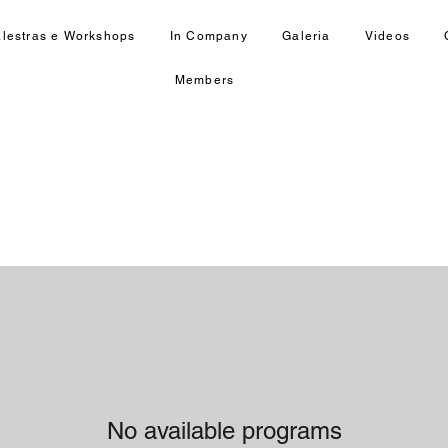
lestras e Workshops
In Company
Galeria
Videos
Members
No available programs